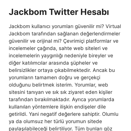
Jackbom Twitter Hesabı
Jackbom kullanıcı yorumları güvenilir mi? Virtual
Jackbom tarafından sağlanan değerlendirmeler
güvenilir ve orijinal mi? Çevrimiçi platformlar ve
incelemeler çağında, sahte web siteleri ve
incelemelerin yaygınlığı nedeniyle bireyler ve
diğer katılımcılar arasında şüpheler ve
belirsizlikler ortaya çıkabilmektedir. Ancak bu
yorumların tamamen doğru ve gerçekçi
olduğunu belirtmek isterim. Yorumlar, web
sitesini tanıyan ve sık sık ziyaret eden kişiler
tarafından bırakılmaktadır. Ayrıca yorumlarda
kullanılan yöntemlere ilişkin endişeler dile
getirildi. Yani negatif değerlere sahiptir. Olumlu
ya da olumsuz her türlü yorumun sitede
paylaşılabileceği belirtiliyor. Tüm bunları göz