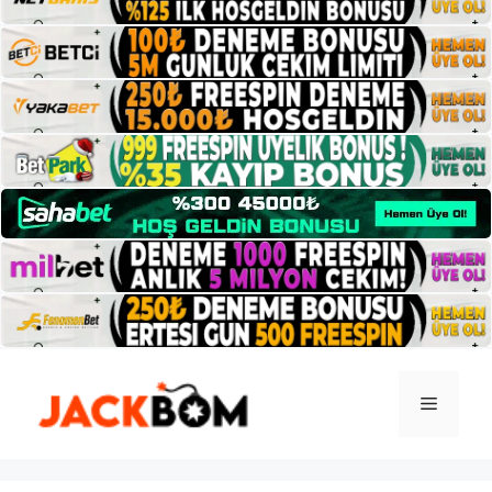
İçeriğe
atla
Menü