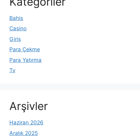
Kategoriler
Bahis
Casino
Giriş
Para Çekme
Para Yatırma
Tv
Arşivler
Haziran 2026
Aralık 2025