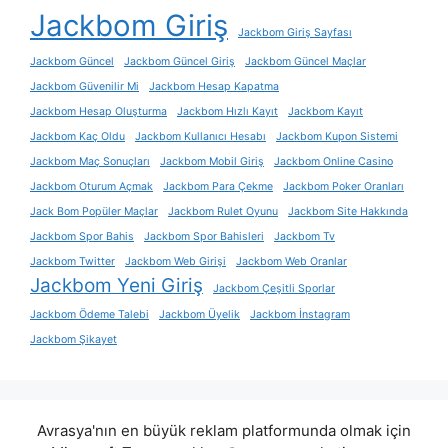
Jackbom Giriş
Jackbom Giriş Sayfası
Jackbom Güncel
Jackbom Güncel Giriş
Jackbom Güncel Maçlar
Jackbom Güvenilir Mi
Jackbom Hesap Kapatma
Jackbom Hesap Oluşturma
Jackbom Hızlı Kayıt
Jackbom Kayıt
Jackbom Kaç Oldu
Jackbom Kullanıcı Hesabı
Jackbom Kupon Sistemi
Jackbom Maç Sonuçları
Jackbom Mobil Giriş
Jackbom Online Casino
Jackbom Oturum Açmak
Jackbom Para Çekme
Jackbom Poker Oranları
Jack Bom Popüler Maçlar
Jackbom Rulet Oyunu
Jackbom Site Hakkında
Jackbom Spor Bahis
Jackbom Spor Bahisleri
Jackbom Tv
Jackbom Twitter
Jackbom Web Girişi
Jackbom Web Oranlar
Jackbom Yeni Giriş
Jackbom Çeşitli Sporlar
Jackbom Ödeme Talebi
Jackbom Üyelik
Jackbom İnstagram
Jackbom Şikayet
Avrasya'nın en büyük reklam platformunda olmak için