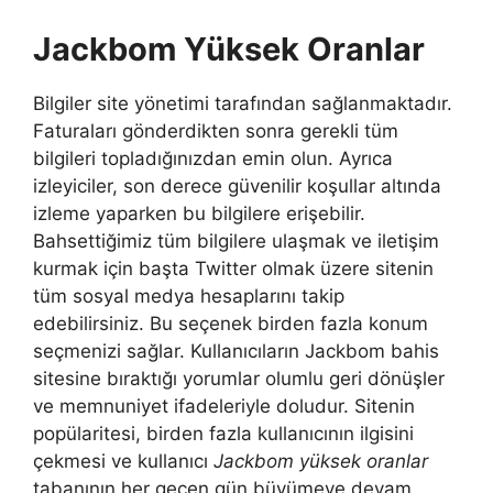
Jackbom Yüksek Oranlar
Bilgiler site yönetimi tarafından sağlanmaktadır.
Faturaları gönderdikten sonra gerekli tüm
bilgileri topladığınızdan emin olun. Ayrıca
izleyiciler, son derece güvenilir koşullar altında
izleme yaparken bu bilgilere erişebilir.
Bahsettiğimiz tüm bilgilere ulaşmak ve iletişim
kurmak için başta Twitter olmak üzere sitenin
tüm sosyal medya hesaplarını takip
edebilirsiniz. Bu seçenek birden fazla konum
seçmenizi sağlar. Kullanıcıların Jackbom bahis
sitesine bıraktığı yorumlar olumlu geri dönüşler
ve memnuniyet ifadeleriyle doludur. Sitenin
popülaritesi, birden fazla kullanıcının ilgisini
çekmesi ve kullanıcı
Jackbom yüksek oranlar
tabanının her geçen gün büyümeye devam