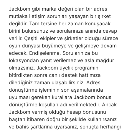
Jackbom gibi marka değeri olan bir adres
mutlaka iletişim sorunları yaşayan bir şirket
değildir. Tam tersine her zaman konuşacak
birini bulursunuz ve sorularınıza anında cevap
verilir. Çeşitli ekipler ve şirketler olduğu sürece
oyun dünyası büyümeye ve gelişmeye devam
edecek. Endişelenme. Sorularınıza bu
lokasyondan yanıt verilemez ve asla mağdur
olmazsınız. Jackbom üyelik programını
bitirdikten sonra canlı destek hattımıza
dilediğiniz zaman ulaşabilirsiniz. Adres
dönüştürme işleminin son aşamalarında
uyulması gereken kurallara Jackbom bonus
dönüştürme koşulları adı verilmektedir. Ancak
Jackbom vermiş olduğu hesap bonusunu
baştan itibaren doğru bir şekilde kullanırsanız
ve bahis şartlarına uyarsanız, sonuçta herhangi