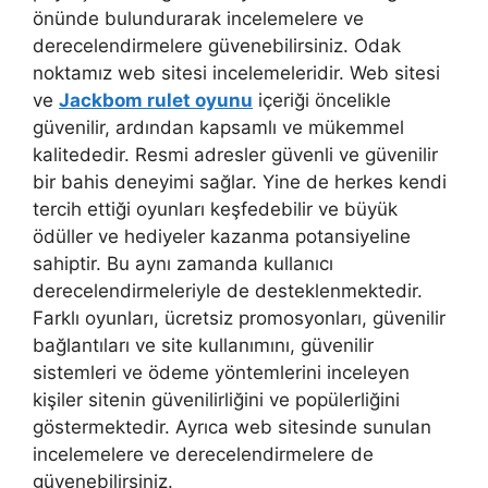
önünde bulundurarak incelemelere ve
derecelendirmelere güvenebilirsiniz. Odak
noktamız web sitesi incelemeleridir. Web sitesi
ve
Jackbom rulet oyunu
içeriği öncelikle
güvenilir, ardından kapsamlı ve mükemmel
kalitededir. Resmi adresler güvenli ve güvenilir
bir bahis deneyimi sağlar. Yine de herkes kendi
tercih ettiği oyunları keşfedebilir ve büyük
ödüller ve hediyeler kazanma potansiyeline
sahiptir. Bu aynı zamanda kullanıcı
derecelendirmeleriyle de desteklenmektedir.
Farklı oyunları, ücretsiz promosyonları, güvenilir
bağlantıları ve site kullanımını, güvenilir
sistemleri ve ödeme yöntemlerini inceleyen
kişiler sitenin güvenilirliğini ve popülerliğini
göstermektedir. Ayrıca web sitesinde sunulan
incelemelere ve derecelendirmelere de
güvenebilirsiniz.