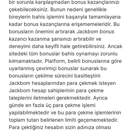
bir sorunla karşılaşmadan bonus kazançlarınızı
çekebileceksiniz. Bunun nedeni genellikle
bireylerin bahis işlemini başarıyla tamamlayana
kadar bonus kazançlarına erişememeleridir. Bu
bonusların önemini artırarak
Jackbom bonus
kazancı
kazanma şansınızı artırabilir ve
deneyimi daha keyifli hale getirebilirsiniz. Ancak
sitedeki tüm bonuslar bahis oynamayı zorunlu
kılmamaktadır. Platform, belirli bonuslarına göre
uyarlanmış çevrimiçi bonuslar sunarak bu
bonusların çekilme sürecini basitleştirir.
Jackbom hesaplarından para çekmek isteyen
Jackbom hesap sahiplerinin para çekme
taleplerini iletmeleri gerekmektedir. Ayrıca
günde en fazla üç para çekme işlemi
yapılabilmektedir ve bu para çekme işlemlerinin
toplam tutarı belirlenen limiti geçememektedir.
Para çektiğiniz hesabın sizin adınıza olması