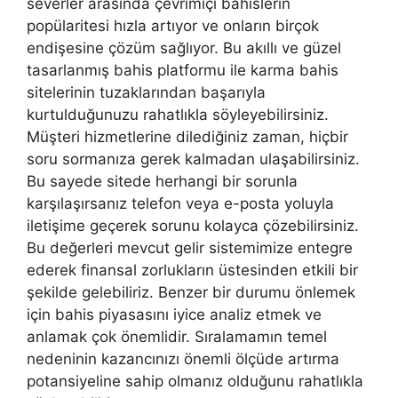
severler arasında çevrimiçi bahislerin
popülaritesi hızla artıyor ve onların birçok
endişesine çözüm sağlıyor. Bu akıllı ve güzel
tasarlanmış bahis platformu ile karma bahis
sitelerinin tuzaklarından başarıyla
kurtulduğunuzu rahatlıkla söyleyebilirsiniz.
Müşteri hizmetlerine dilediğiniz zaman, hiçbir
soru sormanıza gerek kalmadan ulaşabilirsiniz.
Bu sayede sitede herhangi bir sorunla
karşılaşırsanız telefon veya e-posta yoluyla
iletişime geçerek sorunu kolayca çözebilirsiniz.
Bu değerleri mevcut gelir sistemimize entegre
ederek finansal zorlukların üstesinden etkili bir
şekilde gelebiliriz. Benzer bir durumu önlemek
için bahis piyasasını iyice analiz etmek ve
anlamak çok önemlidir. Sıralamamın temel
nedeninin kazancınızı önemli ölçüde artırma
potansiyeline sahip olmanız olduğunu rahatlıkla