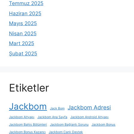
Temmuz 2025
Haziran 2025
Mayıs 2025
Nisan 2025
Mart 2025
Şubat 2025
Etiketler
Jackbom
Jackbom Adresi
Jack Bom
Jackbom Altyapı
Jackbom Ana Sayfa
Jackbom Android Altyapı
Jackbom Bahis Bölümleri
Jackbom Bağlantı Sorunu
Jackbom Bonus
Jackbom Bonus Kazancı
Jackbom Canlı Destek