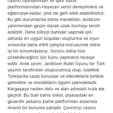
casino oyunlarından ve spor bahis
platformlarından heyecan verici deneyimlere ve
eğlenceye kadar, yine de gelir elde edebilirsiniz.
Bu gibi durumlarda bahis meraklıları Jackbom
yatırımından geçici olarak uzak durmayı tercih
edebilir. Daha bilinçli bahisler yapmak için
sahada en uygun koşulları oluşturma ve oyun
sırasında daha etkili çalışma konusunda daha
iyi bir konumdasınız. Sorunu daha hızlı
çözebileceğiniz için bunu yapmanız tavsiye
edilir. Anlık çeviri, Jackbom Rulet Oyunu bir Türk
yayıncı tarafından oluşturulmuş olup, özellikle
Türkiye’de cazip bonuslar ve etkinliklerle birlikte
gelmekte ve meraklıların ilgisini çekmektedir.
Kargaşaya neden oldu ve alan adresini hızla ele
geçirdi. Bu özel bahis sitesi, piyasadaki en
güvenilir yabancı bahis platformları arasında
önemli bir konuma sahiptir. Çevrimiçi casino