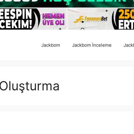
Jackbom
Jackbom İnceleme
Jack
Oluşturma