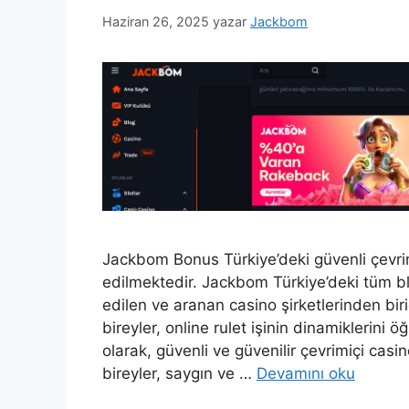
Haziran 26, 2025
yazar
Jackbom
Jackbom Bonus Türkiye’deki güvenli çevrimi
edilmektedir. Jackbom Türkiye’deki tüm bl
edilen ve aranan casino şirketlerinden bir
bireyler, online rulet işinin dinamiklerini
olarak, güvenli ve güvenilir çevrimiçi cas
bireyler, saygın ve …
Devamını oku