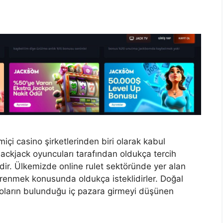
çi casino şirketlerinden biri olarak kabul
ackjack oyuncuları tarafından oldukça tercih
idir. Ülkemizde online rulet sektöründe yer alan
 öğrenmek konusunda oldukça isteklidirler. Doğal
inoların bulunduğu iç pazara girmeyi düşünen