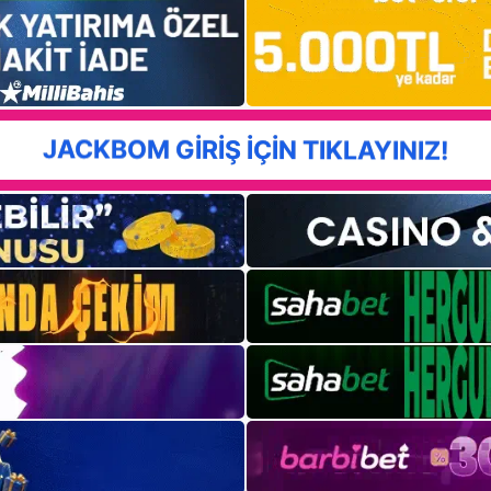
JACKBOM GİRİŞ İÇİN TIKLAYINIZ!