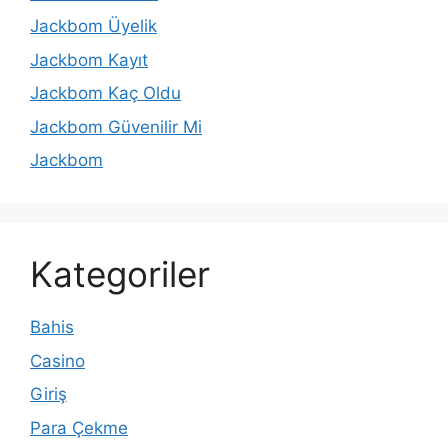
Jackbom Üyelik
Jackbom Kayıt
Jackbom Kaç Oldu
Jackbom Güvenilir Mi
Jackbom
Kategoriler
Bahis
Casino
Giriş
Para Çekme