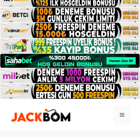
İçeriğe
atla
Menü