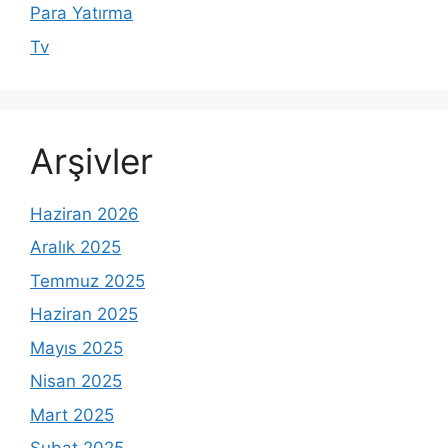
Para Yatırma
Tv
Arşivler
Haziran 2026
Aralık 2025
Temmuz 2025
Haziran 2025
Mayıs 2025
Nisan 2025
Mart 2025