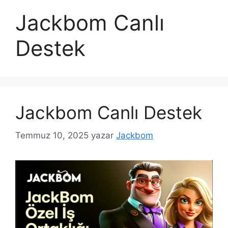
Jackbom Canlı
Destek
Jackbom Canlı Destek
Temmuz 10, 2025
yazar
Jackbom