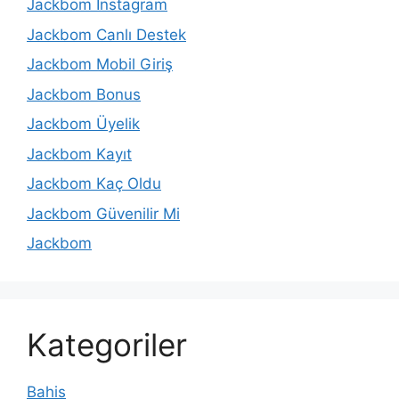
Jackbom İnstagram
Jackbom Canlı Destek
Jackbom Mobil Giriş
Jackbom Bonus
Jackbom Üyelik
Jackbom Kayıt
Jackbom Kaç Oldu
Jackbom Güvenilir Mi
Jackbom
Kategoriler
Bahis