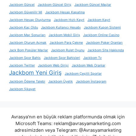
Jackbom Güncel
Jackbom Güncel Giriş
Jackbom Güncel Maçlar
Jackbom Güvenilir Mi
Jackbom Hesap Kapatma
Jackbom Hesap Oluşturma
Jackbom Hızlı Kayıt
Jackbom Kayıt
Jackbom Kaç Oldu
Jackbom Kullanıcı Hesabı
Jackbom Kupon Sistemi
Jackbom Maç Sonuçları
Jackbom Mobil Giriş
Jackbom Online Casino
Jackbom Oturum Açmak
Jackbom Para Çekme
Jackbom Poker Oranları
Jack Bom Popüler Maçlar
Jackbom Rulet Oyunu
Jackbom Site Hakkında
Jackbom Spor Bahis
Jackbom Spor Bahisleri
Jackbom Tv
Jackbom Twitter
Jackbom Web Girişi
Jackbom Web Oranlar
Jackbom Yeni Giriş
Jackbom Çeşitli Sporlar
Jackbom Ödeme Talebi
Jackbom Üyelik
Jackbom İnstagram
Jackbom Şikayet
Avrasya'nın en büyük reklam platformunda olmak için
Microsoft Teams:
reklam@avrasyamarketing.com
adresimizden veya Telegram: @Avrasyamarketing