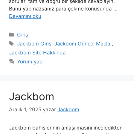
soruları tam ve doğru bir şekilde cevaplayın.
Bunu yapmazsanız para çekme konusunda …
Devamını oku
Kategoriler
Giriş
Etiketler
Jackbom Giriş
,
Jackbom Güncel Maçlar
,
Jackbom Site Hakkında
Yorum yap
Jackbom
Aralık 1, 2025
yazar
Jackbom
Jackbom bahislerinin anlaşılmasını inceledikten