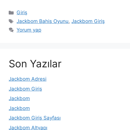
Kategoriler
Giriş
Etiketler
Jackbom Bahis Oyunu
,
Jackbom Giriş
Yorum yap
Son Yazılar
Jackbom Adresi
Jackbom Giriş
Jackbom
Jackbom
Jackbom Giriş Sayfası
Jackbom Altyapı