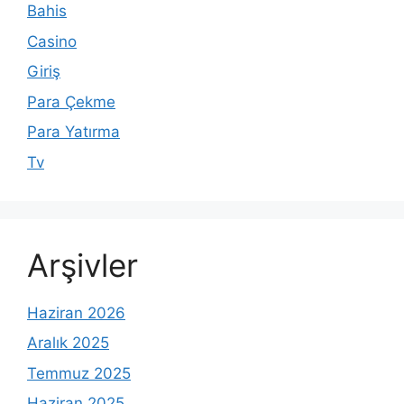
Bahis
Casino
Giriş
Para Çekme
Para Yatırma
Tv
Arşivler
Haziran 2026
Aralık 2025
Temmuz 2025
Haziran 2025