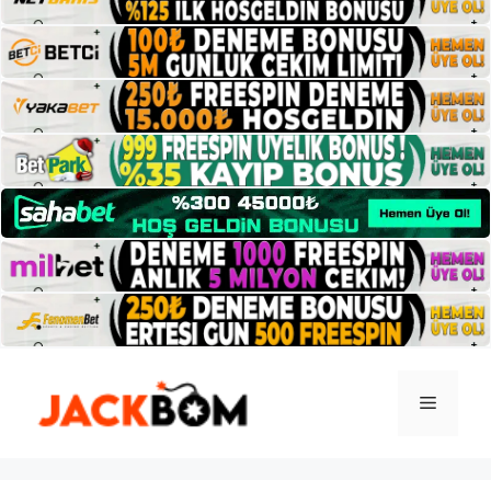
İçeriğe
atla
Menü