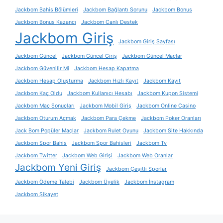
Jackbom Bahis Bölümleri
Jackbom Bağlantı Sorunu
Jackbom Bonus
Jackbom Bonus Kazancı
Jackbom Canlı Destek
Jackbom Giriş
Jackbom Giriş Sayfası
Jackbom Güncel
Jackbom Güncel Giriş
Jackbom Güncel Maçlar
Jackbom Güvenilir Mi
Jackbom Hesap Kapatma
Jackbom Hesap Oluşturma
Jackbom Hızlı Kayıt
Jackbom Kayıt
Jackbom Kaç Oldu
Jackbom Kullanıcı Hesabı
Jackbom Kupon Sistemi
Jackbom Maç Sonuçları
Jackbom Mobil Giriş
Jackbom Online Casino
Jackbom Oturum Açmak
Jackbom Para Çekme
Jackbom Poker Oranları
Jack Bom Popüler Maçlar
Jackbom Rulet Oyunu
Jackbom Site Hakkında
Jackbom Spor Bahis
Jackbom Spor Bahisleri
Jackbom Tv
Jackbom Twitter
Jackbom Web Girişi
Jackbom Web Oranlar
Jackbom Yeni Giriş
Jackbom Çeşitli Sporlar
Jackbom Ödeme Talebi
Jackbom Üyelik
Jackbom İnstagram
Jackbom Şikayet