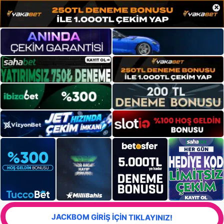
×
JACKBOM GİRİŞ İÇİN TIKLAYINIZ!