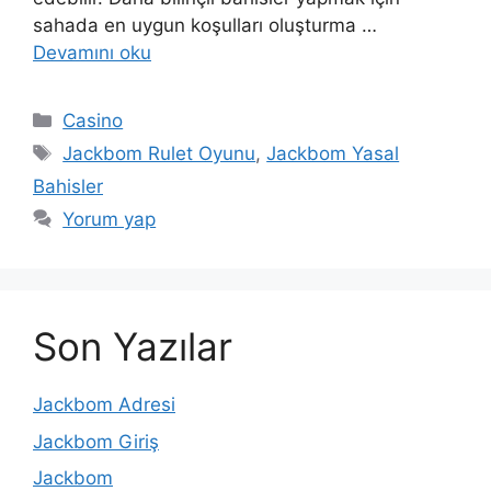
sahada en uygun koşulları oluşturma …
Devamını oku
Kategoriler
Casino
Etiketler
Jackbom Rulet Oyunu
,
Jackbom Yasal
Bahisler
Yorum yap
Son Yazılar
Jackbom Adresi
Jackbom Giriş
Jackbom