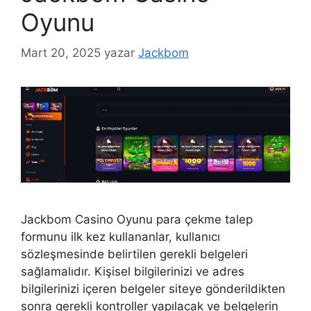
Oyunu
Mart 20, 2025
yazar
Jackbom
Jackbom Casino Oyunu para çekme talep
formunu ilk kez kullananlar, kullanıcı
sözleşmesinde belirtilen gerekli belgeleri
sağlamalıdır. Kişisel bilgilerinizi ve adres
bilgilerinizi içeren belgeler siteye gönderildikten
sonra gerekli kontroller yapılacak ve belgelerin