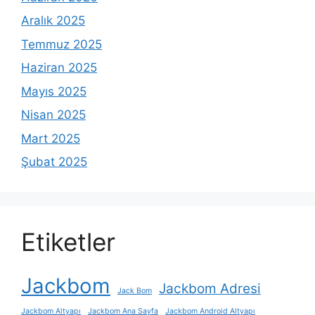
Aralık 2025
Temmuz 2025
Haziran 2025
Mayıs 2025
Nisan 2025
Mart 2025
Şubat 2025
Etiketler
Jackbom
Jackbom Adresi
Jack Bom
Jackbom Altyapı
Jackbom Ana Sayfa
Jackbom Android Altyapı